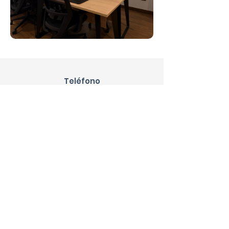
Teléfono
(809) 369-7860
Email
info@ysco.do
Redes Sociales
Nombres